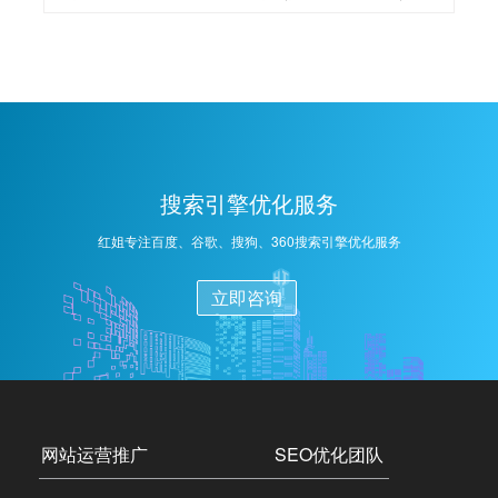
然搜索结果中的排名与可见度。其核心目的是通过遵循
搜索引擎的算法和规则，对网站内部结构、内容质量、
外部链接等多个维度进行优化，从而使网站更易于被搜
索引擎理解和索引，进而吸引更多的潜在用户，增加网
站流量，提升品牌影响力及实现网络营销目标。SEO优
化主要包括以下几个关键环节：1、关键词研究：确定目
标受众可能使用的搜索词汇，作为内容创作与优化的基
搜索引擎优化服务
础。2、内容优化：创建高质量、原创内容，确保内容与
关键词紧密相关，满足用户需求。3、技术优化：优化网
红姐专注百度、谷歌、搜狗、360搜索引擎优化服务
站代码、提高加载速度、适配移动设备访问，确保搜索
引擎爬虫能顺畅抓取。
立即咨询
网站运营推广
SEO优化团队