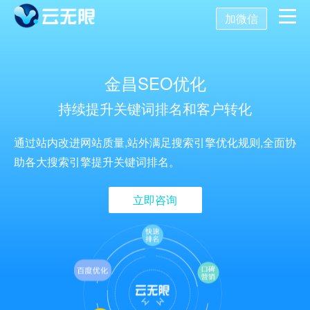
加微信
首页
金昌SEO优化
营销推广
持续提升关键词排名和客户转化
数字化营销
数字化建设
SEO优化
通过站内改进网站质量,站外满足搜索引擎优化规则,全面协
助各大搜索引擎提升关键词排名。
SEO技术
新媒体营销
网站建设
关键词SEO排名
立即咨询
关于我们
网站优化
公众号开发
百度SEO诊断
搜索引擎优化
AI获客系统
托管代运营
小程序开发
网站优化方案
SEO服务报价
关于我们
舆情监控
APP开发