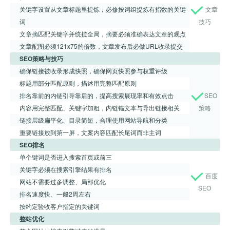
关键字设置从文章标题里提炼，必修按词组提炼有指数的关键
文章
词
技巧
文章摘匹配关键字并统揽全局，摘要必须准确表达文章的观点
文章配图必须121x75的倍数，文章发布后必做URL收录提交
SEO策略与技巧
确保链接被收录形成快照，确保网页快照参与权重评级
标题用部分匹配原则，描述用完整匹配原则
排名靠前的内链引导靠后的，提高搜索展现率和有效点击
SEO
内容用完整匹配、关键字加粗，内链锚文本与导出链接相关
策略
链接层级扁平化、目录简短，合理使用网站导航和分类
重要链接放到第一屏，文案内容匹配长尾词而非主词
SEO排名
单个键词是否进入搜索首页或前三
关键字必须在搜索引擎结果有排名
百度
网站不需要过多调整、局部优化
SEO
排名速度快、一般2周左右
按约定验收客户指定的关键词
整站优化