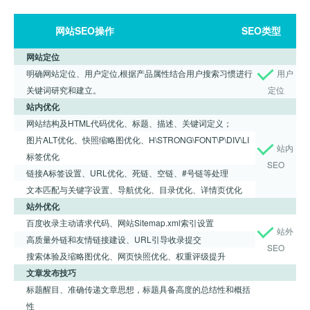
网站SEO操作
SEO类型
网站定位
明确网站定位、用户定位,根据产品属性结合用户搜索习惯进行
用户
关键词研究和建立。
定位
站内优化
网站结构及HTML代码优化、标题、描述、关键词定义；
图片ALT优化、快照缩略图优化、H\STRONG\FONT\P\DIV\LI
站内
标签优化
SEO
链接A标签设置、URL优化、死链、空链、#号链等处理
文本匹配与关键字设置、导航优化、目录优化、详情页优化
站外优化
百度收录主动请求代码、网站Sitemap.xml索引设置
站外
高质量外链和友情链接建设、URL引导收录提交
SEO
搜索体验及缩略图优化、网页快照优化、权重评级提升
文章发布技巧
标题醒目、准确传递文章思想，标题具备高度的总结性和概括
性