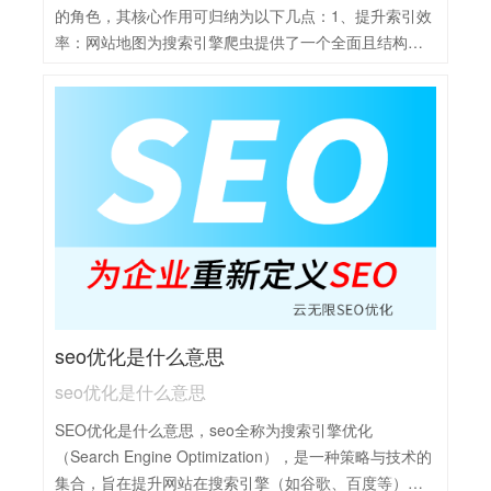
的角色，其核心作用可归纳为以下几点：1、提升索引效
率：网站地图为搜索引擎爬虫提供了一个全面且结构化
的网站页面指南，帮助它们更高效地抓取网站内容，尤
其是对于大型或结构复杂的网站，极大地提高了页面被
发现和索引的速度。2、增强页面渗透性：通过在网站地
图中列出所有重要页面链接，增加了这些页面的“入度”，
即页面被链接指向的次数，有助于搜索引擎更好地理解
网站架构，提升页面间的权重传递，促使更多页面被搜
索引擎认可和排名。3、导航辅助：对于用户和搜索引擎
而言，网站地图如同一个中央枢纽，为访问者提供直观
的浏览路径，同时指引搜索引擎爬虫有效遍历网站，确
保每个角落都能被覆盖到。4、新内容快速识别：当网站
有新内容添加时，更新网站地图并提交给搜索引擎，可
seo优化是什么意思
以加速新页面的发现和索引过程，对于时效性内容尤为
重要。
seo优化是什么意思
SEO优化是什么意思，seo全称为搜索引擎优化
（Search Engine Optimization），是一种策略与技术的
集合，旨在提升网站在搜索引擎（如谷歌、百度等）自