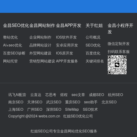
金昌SEO优化
金昌网站制作
金昌APP开发
关于红姐
金昌小程序开
发
整站优化
企业网站制作
IOS软件开发
公司概况
微信定制开发
AI+seo优化
品牌网站设计
安卓应用开发
SEO优化
扫码联系客服
百度SEO诊断
外贸网站建设
IOS原开发
百度优化
网站托管
营销型网站建设
APP开发服务
关键词排名
讯飞AI配音
云直达
芯思考
煜程
seo文章
成都SEO
杭州SEO
南京SEO
天津SEO
武汉SEO
重庆SEO
seo助手
北京SEO
上海SEO
广州SEO
深圳SEO
SiteMap
SEO技术
Copyright @2024 webs.com.cn
红姐SEO优化公司
红姐SEO公司专注金昌网站优化SEO服务