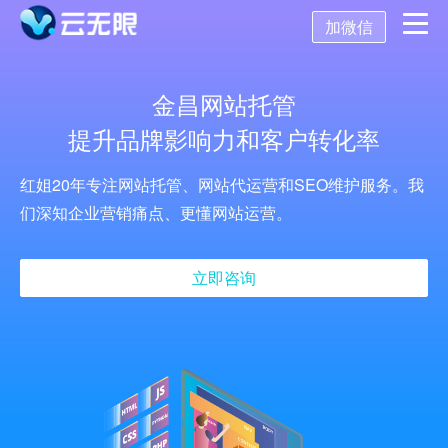
加微信
首页
金昌网站托管
提升品牌影响力和客户转化率
营销推广
红姐20年专注网站托管、网站代运营和SEO维护服务。我
数字化营销
数字化建设
SEO优化
们深知企业营销痛点、更懂网站运营。
SEO技术
新媒体营销
网站建设
关键词SEO排名
立即咨询
关于我们
网站优化
公众号开发
百度SEO诊断
搜索引擎优化
AI获客系统
托管代运营
小程序开发
网站优化方案
SEO服务报价
关于我们
舆情监控
APP开发